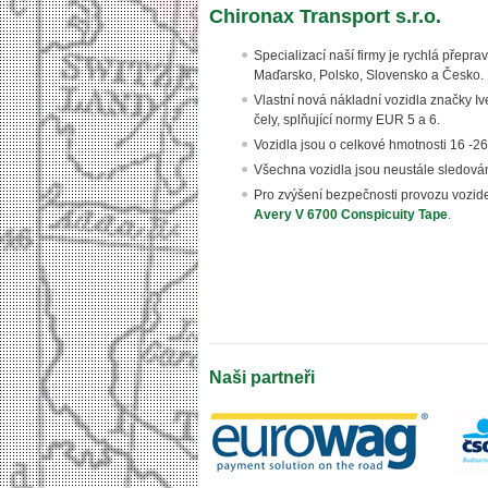
Chironax Transport s.r.o.
Specializací naší firmy je rychlá přep
Maďarsko, Polsko, Slovensko a Česko.
Vlastní nová nákladní vozidla značky I
čely, splňující normy EUR 5 a 6.
Vozidla jsou o celkové hmotnosti 16 -26
Všechna vozidla jsou neustále sledová
Pro zvýšení bezpečnosti provozu vozid
Avery V 6700 Conspicuity Tape
.
Naši partneři