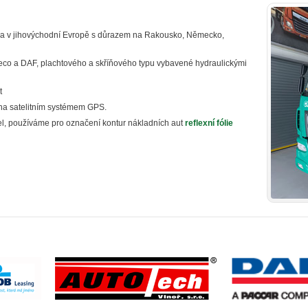
rava v jihovýchodní Evropě s důrazem na Rakousko, Německo,
veco a DAF, plachtového a skříňového typu vybavené hydraulickými
t
na satelitním systémem GPS.
el, používáme pro označení kontur nákladních aut
reflexní fólie