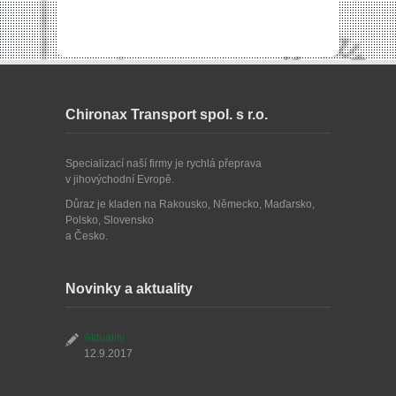
Chironax Transport spol. s r.o.
Specializací naší firmy je rychlá přeprava
v jihovýchodní Evropě.
Důraz je kladen na Rakousko, Německo, Maďarsko,
Polsko, Slovensko
a Česko.
Novinky a aktuality
Aktuality
12.9.2017