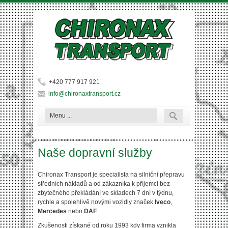
Přejít k hlavnímu obsahu
+420 777 917 921
info@chironaxtransport.cz
Vyhledává
Hledat
Naše dopravní služby
Chironax Transport je specialista na silniční přepravu
středních nákladů a od zákazníka k příjemci bez
zbytečného překládání ve skladech 7 dní v týdnu,
rychle a spolehlivě novými vozidly značek
Iveco
,
Mercedes
nebo
DAF
.
Zkušenosti získané od roku 1993 kdy firma vznikla