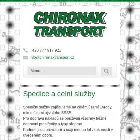
Přejít k hlavnímu obsahu
+420 777 917 921
info@chironaxtransport.cz
Vyhledává
Hledat
Spedice a celní služby
Spediční služby zajišťujeme na celém území Evropy,
mimo území bývalého SSSR.
Pro dopravu nákladů se používají všechny běžné
dopravní prostředky a typy přeprav.
Partneři jsou prověření a mají mnoho let zkušenosti v
uvedeném oboru.